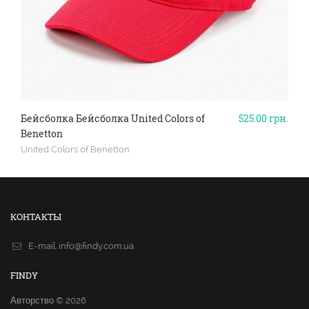
Бейсболка Бейсболка United Colors of
525.00
грн.
Benetton
United Colors of Benetton
КОНТАКТЫ
E-mail.
info@findy.com.ua
FINDY
Авторство © 2026