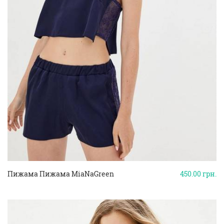
Пижама Пижама MiaNaGreen
450.00
грн.