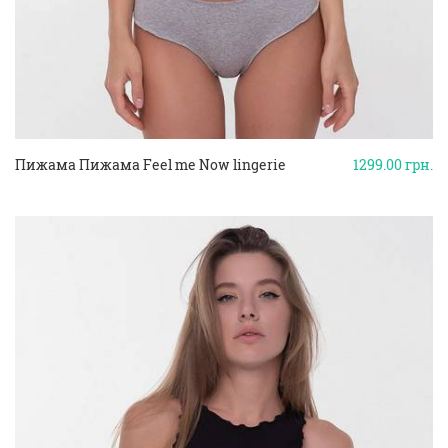
Пижама Пижама Feel me Now lingerie
1299.00
грн.