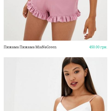
Пижама Пижама MiaNaGreen
450.00
грн.