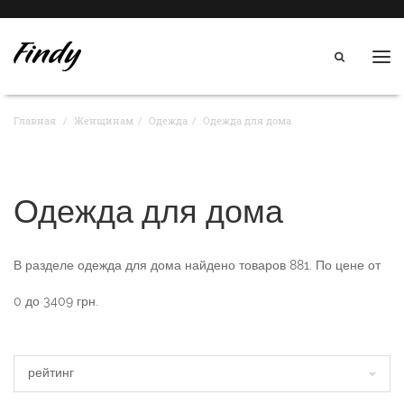
Нав
Главная
Женщинам
Одежда
Одежда для дома
Одежда для дома
В разделе
одежда для дома
найдено товаров
881
. По цене от
0
до
3409
грн.