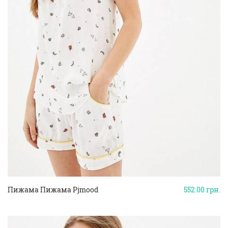
Пижама Пижама Pjmood
552.00
грн.