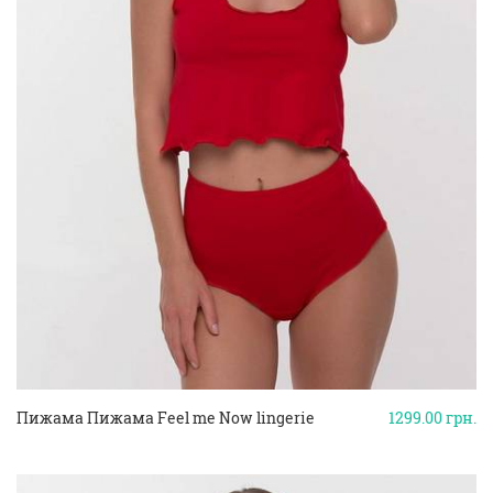
Пижама Пижама Feel me Now lingerie
1299.00
грн.