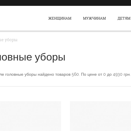
ЖЕНЩИНАМ
МУЖЧИНАМ
ДЕТЯМ
ые уборы
ловные уборы
еле
головные уборы
найдено товаров
560
. По цене от
0
до
4930
грн.