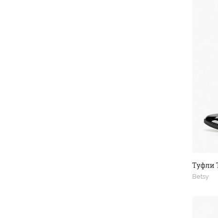
Туфли 
Betsy