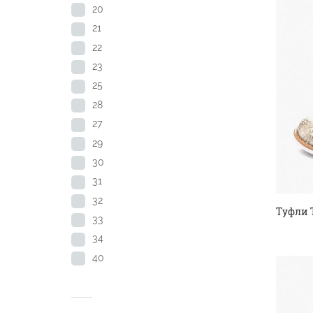
20
21
22
23
25
28
27
29
30
31
32
Туфли 
33
34
40