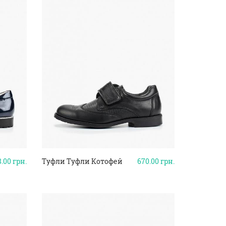
8.00
грн.
Туфли Туфли Котофей
670.00
грн.