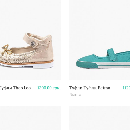
Туфли Theo Leo
1390.00
грн.
Туфли Туфли Reima
112
Reima