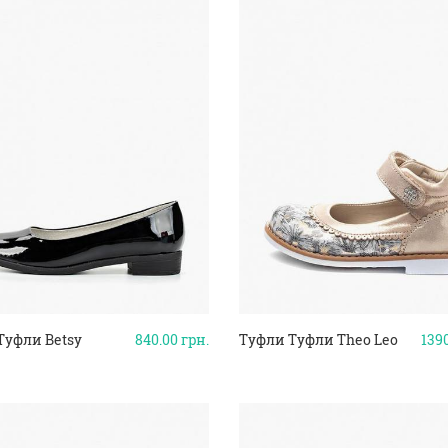
Туфли Betsy
840.00
грн.
Туфли Туфли Theo Leo
139