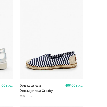
8.00
грн.
Эспадрильи
495.00
грн.
Эспадрильи Crosby
CROSBY