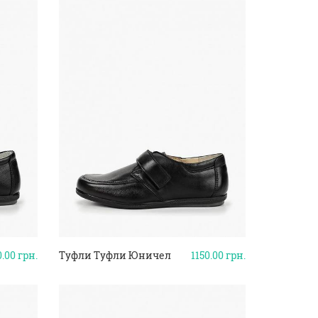
0.00
грн.
Туфли Туфли Юничел
1150.00
грн.