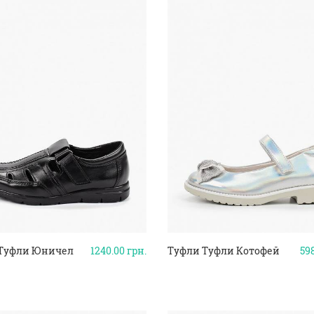
Туфли Юничел
1240.00
грн.
Туфли Туфли Котофей
59