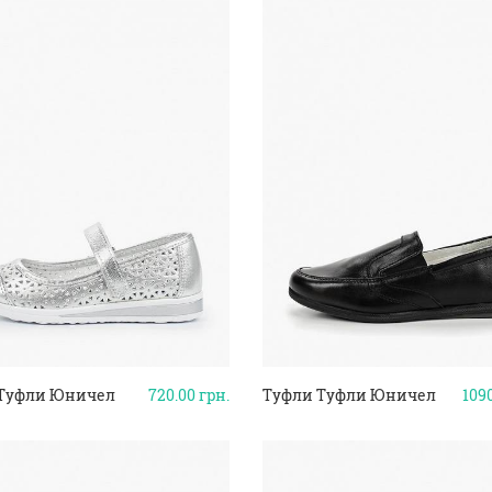
Туфли Юничел
720.00
грн.
Туфли Туфли Юничел
109