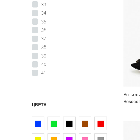
33
34
35
36
37
38
39
40
41
Ботиль
Bosccol
ЦВЕТА