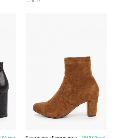
Caprice
4.00
грн.
Ботильоны Ботильоны
1660.00
грн.