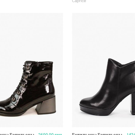
Caprice
оны Ботильоны
2690.00
грн.
Ботильоны Ботильоны
142