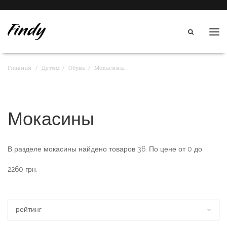
Нав
Главная
Детям
Обувь
Мокасины
Мокасины
В разделе
мокасины
найдено товаров
36
. По цене от
0
до
2260
грн.