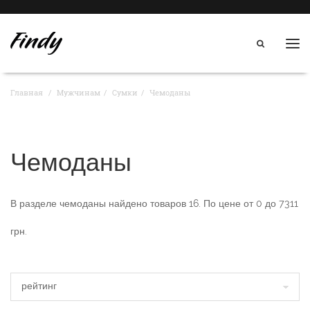
Нав
Главная
Мужчинам
Сумки
Чемоданы
Чемоданы
В разделе
чемоданы
найдено товаров
16
. По цене от
0
до
7311
грн.