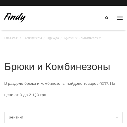
Нав
Главная
Женщинам
Одежда
Брюки и Комбинезоны
Брюки и Комбинезоны
В разделе
брюки и комбинезоны
найдено товаров
9297
. По
цене от
0
до
21130
грн.