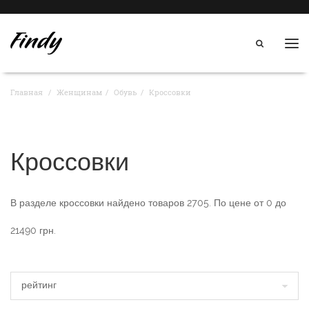
Нав
Главная
Женщинам
Обувь
Кроссовки
Кроссовки
В разделе
кроссовки
найдено товаров
2705
. По цене от
0
до
21490
грн.