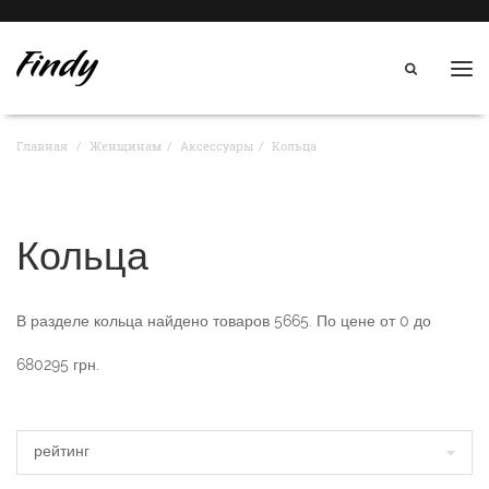
Нав
Главная
Женщинам
Аксессуары
Кольца
Кольца
В разделе
кольца
найдено товаров
5665
. По цене от
0
до
680295
грн.