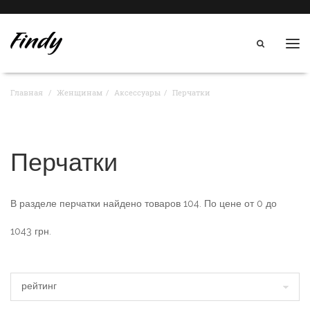
Нав
Главная
Женщинам
Аксессуары
Перчатки
Перчатки
В разделе
перчатки
найдено товаров
104
. По цене от
0
до
1043
грн.