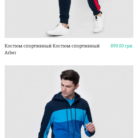
Костюм спортивный Костюм спортивный
899.00
грн.
Arber