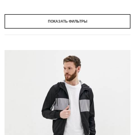
ПОКАЗАТЬ ФИЛЬТРЫ