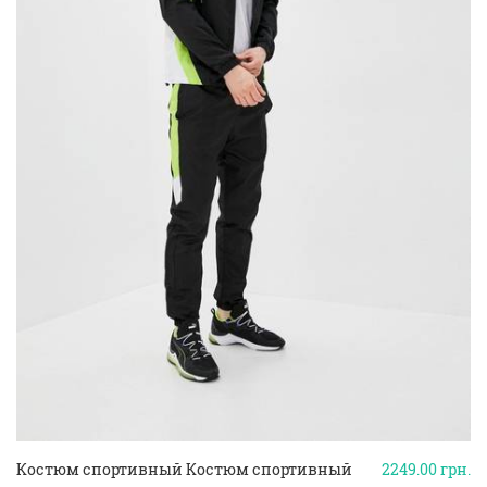
Костюм спортивный Костюм спортивный
2249.00
грн.