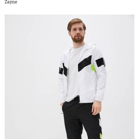
Zayne