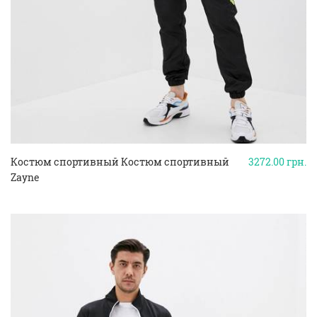
Костюм спортивный Костюм спортивный
3272.00
грн.
Zayne