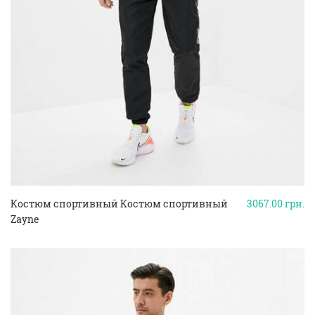
Костюм спортивный Костюм спортивный
3067.00
грн.
Zayne