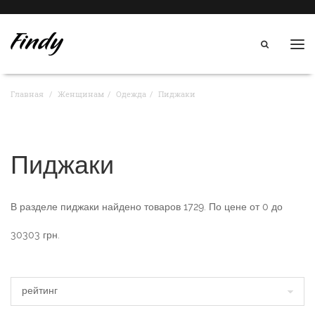
Нав
Главная
Женщинам
Одежда
Пиджаки
Пиджаки
В разделе
пиджаки
найдено товаров
1729
. По цене от
0
до
30303
грн.