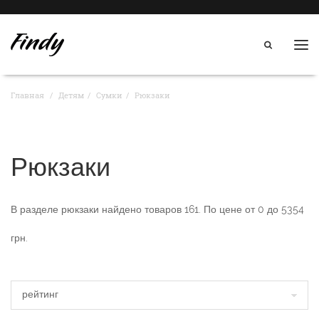
Нав
Главная
Детям
Сумки
Рюкзаки
Рюкзаки
В разделе
рюкзаки
найдено товаров
161
. По цене от
0
до
5354
грн.