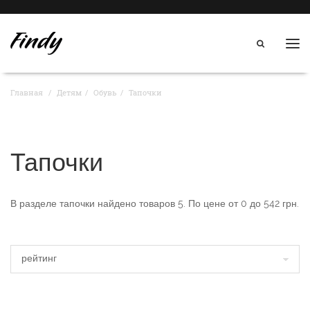
Нав
Главная
Детям
Обувь
Тапочки
Тапочки
В разделе
тапочки
найдено товаров
5
. По цене от
0
до
542
грн.