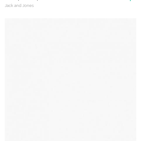
Jack and Jones