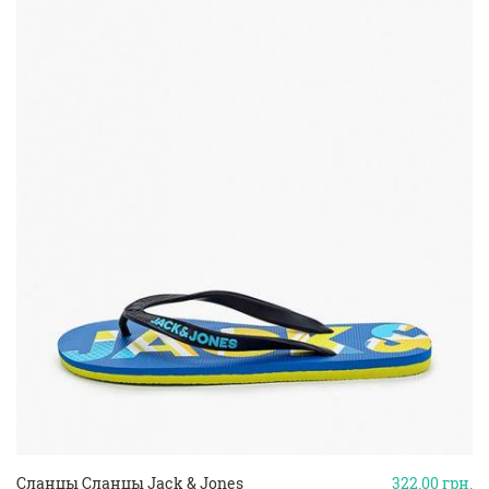
Сланцы Сланцы Jack & Jones
322.00
грн.