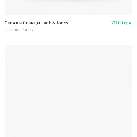
Сланцы Сланцы Jack & Jones
391.00
грн.
Jack and Jones