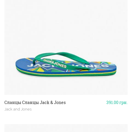
Сланцы Сланцы Jack & Jones
391.00
грн.
Jack and Jones