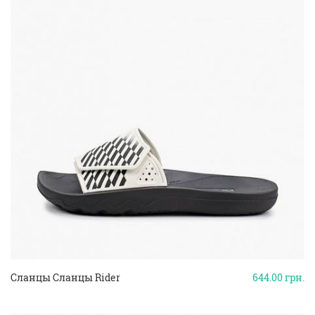
Сланцы Сланцы Rider
644.00
грн.