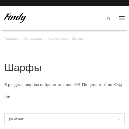
Нав
Главная
Женщинам
Аксессуары
Шарфы
Шарфы
В разделе
шарфы
найдено товаров
628
. По цене от
0
до
8244
грн.