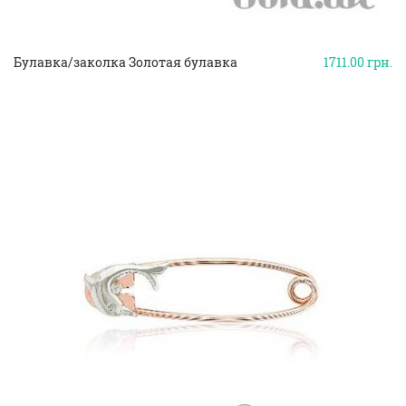
Булавка/заколка Золотая булавка
1711.00
грн.