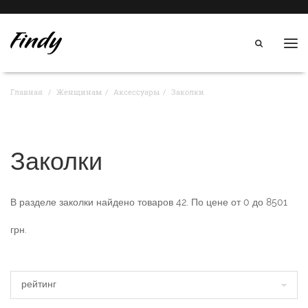
Нав
Главная
Женщинам
Аксессуары
Заколки
Заколки
В разделе
заколки
найдено товаров
42
. По цене от
0
до
8501
грн.