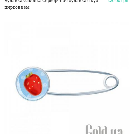
Булавка/заколка Серебряная булавка с куб.
220.00
грн.
цирконием