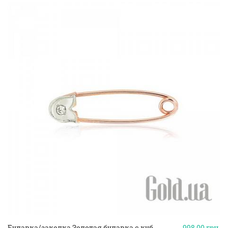
Булавка/заколка Золотая булавка с куб.
998.00
грн.