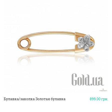
Булавка/заколка Золотая булавка
899.00
грн.