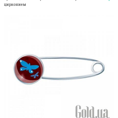
цирконием