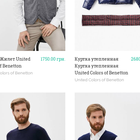
Жилет United
1750.00
грн.
Куртка утепленная
268
of Benetton
Куртка утепленная
United Colors of Benetton
olors of Benetton
United Colors of Benetton