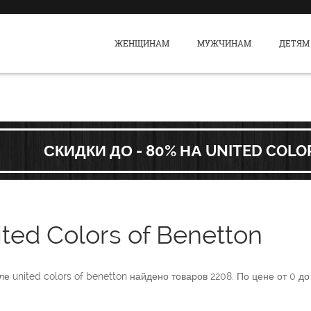
ЖЕНЩИНАМ
МУЖЧИНАМ
ДЕТЯМ
СКИДКИ ДО - 80% НА UNITED COL
ted Colors of Benetton
еле
united colors of benetton
найдено товаров
2208
. По цене от
0
д