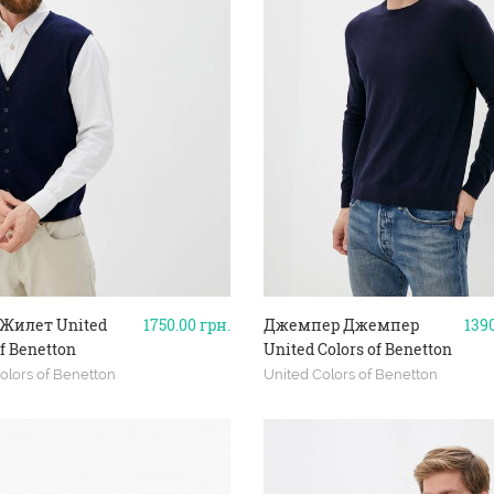
Жилет United
1750.00
грн.
Джемпер Джемпер
139
of Benetton
United Colors of Benetton
olors of Benetton
United Colors of Benetton