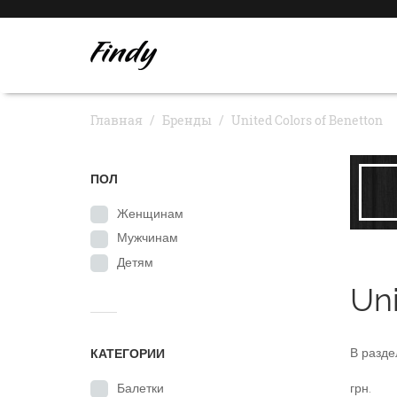
Главная
Бренды
United Colors of Benetton
ПОЛ
Женщинам
Мужчинам
Детям
Uni
В разд
КАТЕГОРИИ
грн.
Балетки