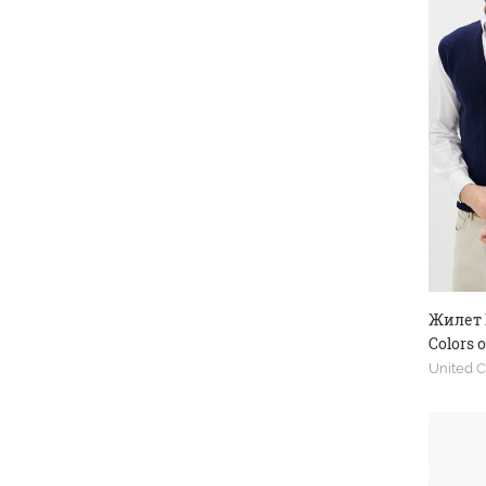
Жилет 
Colors 
United C