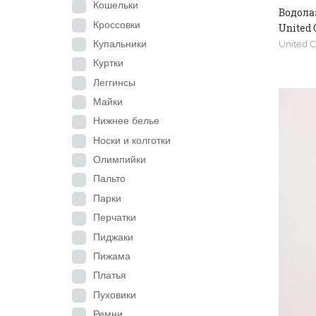
Кошельки
Водола
Кроссовки
United 
Купальники
United C
Куртки
Леггинсы
Майки
Нижнее белье
Носки и колготки
Олимпийки
Пальто
Парки
Перчатки
Пиджаки
Пижама
Платья
Пуховики
Ремни