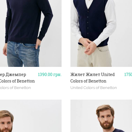
ер Джемпер
1390.00
грн.
Жилет Жилет United
175
Colors of Benetton
Colors of Benetton
olors of Benetton
United Colors of Benetton