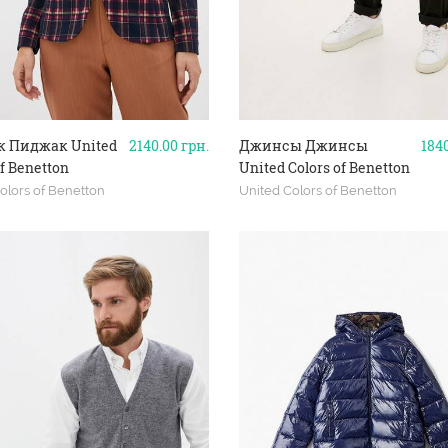
 Пиджак United
2140.00
грн.
Джинсы Джинсы
184
of Benetton
United Colors of Benetton
olors of Benetton
United Colors of Benetton