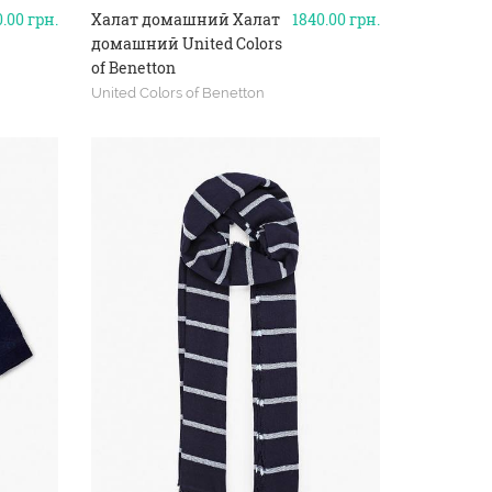
0.00
грн.
Халат домашний Халат
1840.00
грн.
домашний United Colors
of Benetton
United Colors of Benetton