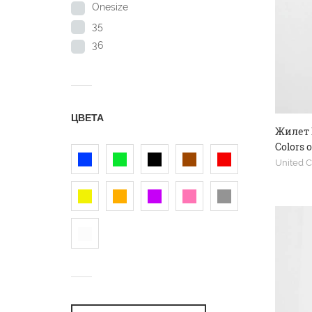
Onesize
35
36
ЦВЕТА
Жилет 
Colors 
United C