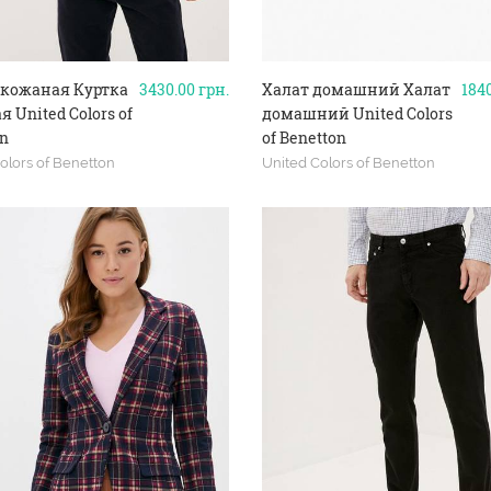
 кожаная Куртка
3430.00
грн.
Халат домашний Халат
184
 United Colors of
домашний United Colors
n
of Benetton
olors of Benetton
United Colors of Benetton