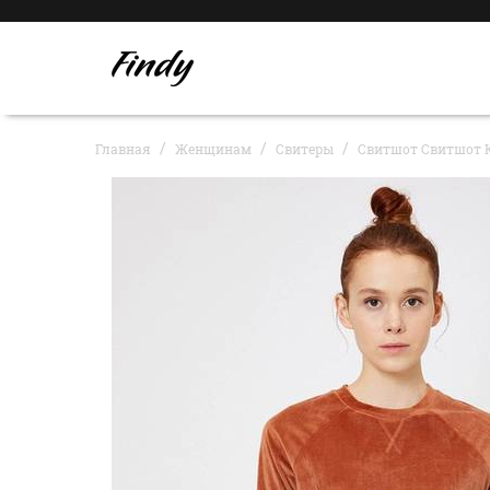
Главная
Женщинам
Свитеры
Свитшот Свитшот 