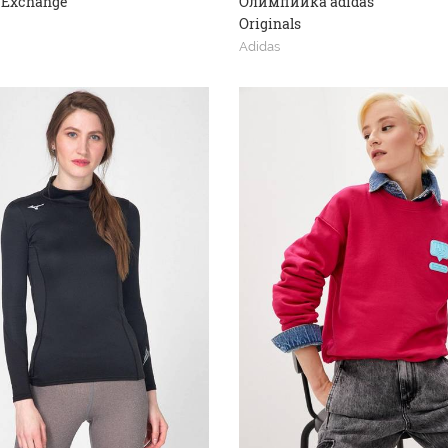
 Exchange
Олимпийка adidas
Originals
Adidas