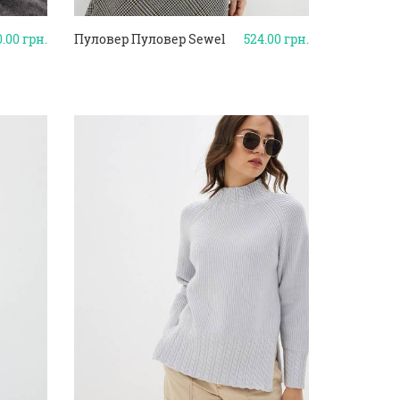
0.00
грн.
Пуловер Пуловер Sewel
524.00
грн.