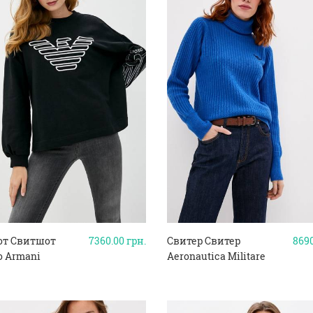
т Свитшот
7360.00
грн.
Свитер Свитер
869
o Armani
Aeronautica Militare