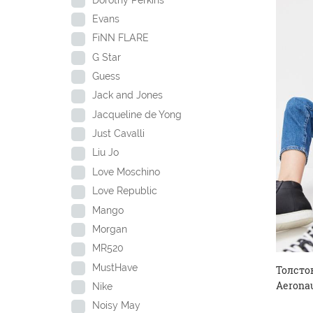
Evans
FiNN FLARE
G Star
Guess
Jack and Jones
Jacqueline de Yong
Just Cavalli
Liu Jo
Love Moschino
Love Republic
Mango
Morgan
MR520
MustHave
Толсто
Aeronau
Nike
Noisy May