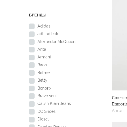
БРЕНДЫ
Adidas
adL adilisik
Alexander McQueen
Anta
Armani
Baon
Befree
Betty
Bonprix
Brave soul
Свитшо
Empori
Calvin Klein Jeans
Armani
DC Shoes
Diesel
Dorothy Perkins