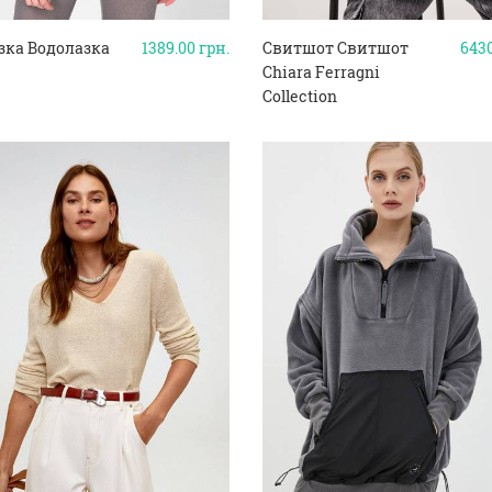
зка Водолазка
1389.00
грн.
Свитшот Свитшот
643
Chiara Ferragni
Collection