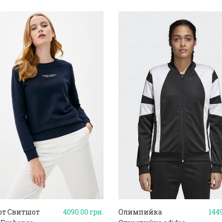
т Свитшот
4090.00
грн.
Олимпийка
144