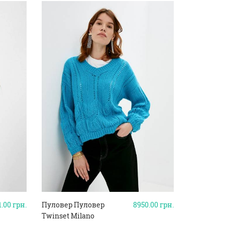
1.00
грн.
Пуловер Пуловер
8950.00
грн.
Twinset Milano