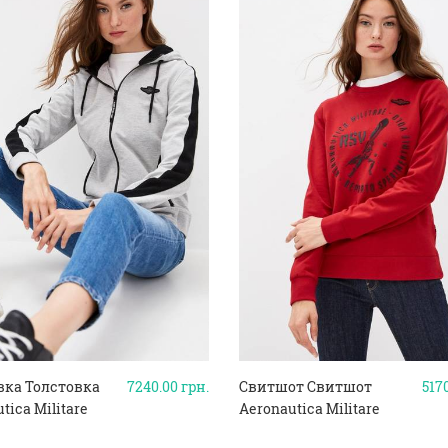
вка Толстовка
7240.00
грн.
Свитшот Свитшот
517
tica Militare
Aeronautica Militare