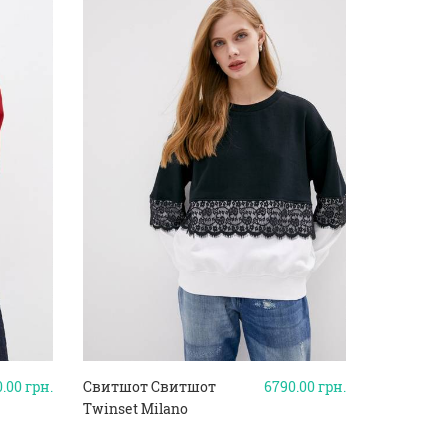
0.00
грн.
Свитшот Свитшот
6790.00
грн.
Twinset Milano