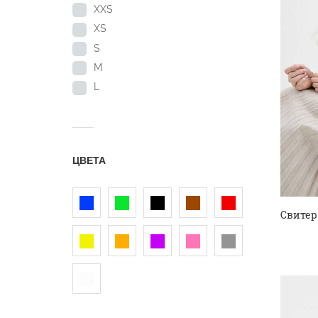
XXS
XS
S
M
L
ЦВЕТА
Свитер