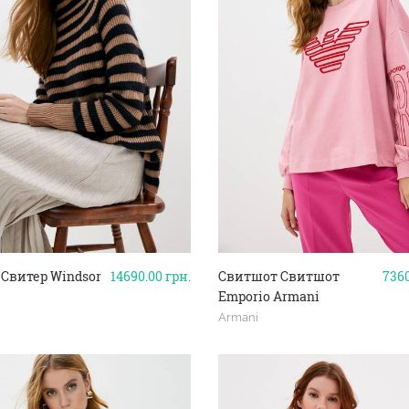
 Свитер Windsor
14690.00
грн.
Свитшот Свитшот
736
Emporio Armani
Armani