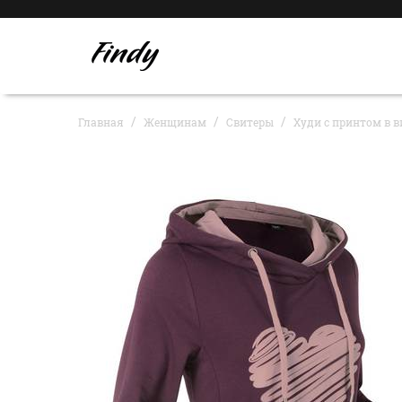
Главная
Женщинам
Свитеры
Худи с принтом в в