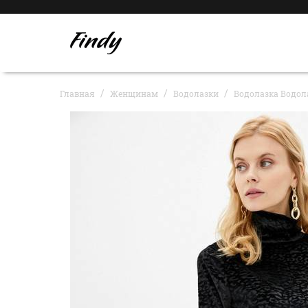
Главная
Женщинам
Водолазки
Водолазка Водол