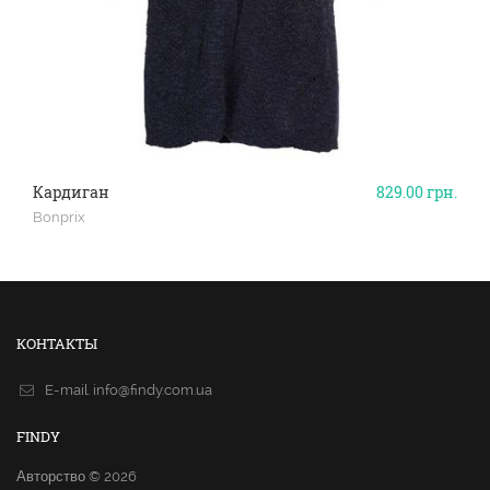
Кардиган
829.00
грн.
Bonprix
КОНТАКТЫ
E-mail.
info@findy.com.ua
FINDY
Авторство © 2026