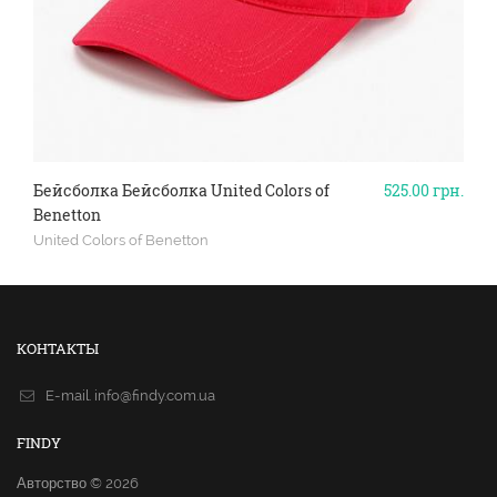
Бейсболка Бейсболка United Colors of
525.00
грн.
Benetton
United Colors of Benetton
КОНТАКТЫ
E-mail.
info@findy.com.ua
FINDY
Авторство © 2026