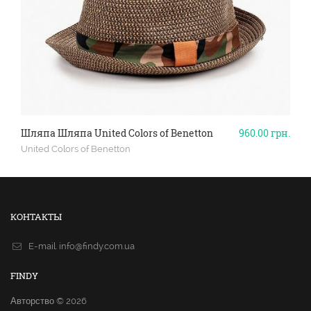
Шляпа Шляпа United Colors of Benetton
960.00
грн.
United Colors of Benetton
КОНТАКТЫ
E-mail.
info@findy.com.ua
FINDY
Авторство © 2026