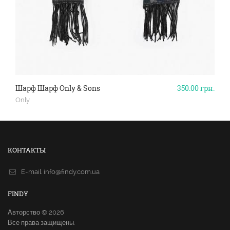
Шарф Шарф Only & Sons
350.00
грн.
Only
КОНТАКТЫ
E-mail.
info@findy.com.ua
FINDY
Авторство © 2026
Все права защищены.