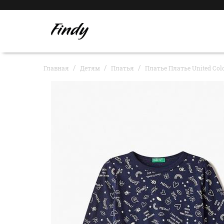
Главная
Детям
Платья
Платье Платье United Colo