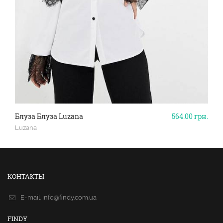
Блуза Блуза Luzana
564.00
грн.
Luzana
КОНТАКТЫ
E-mail.
info@findy.com.ua
FINDY