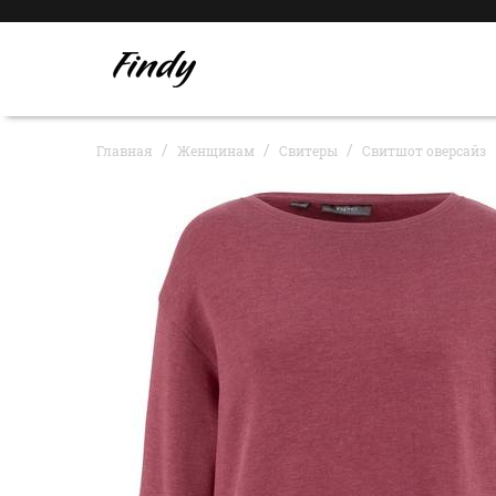
Главная
Женщинам
Свитеры
Свитшот оверсайз