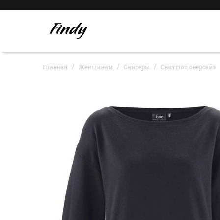
Главная
Женщинам
Свитеры
Свитшот оверсайз