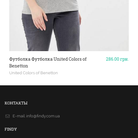
Футболка Футболка United Colors of
286.00
грн.
Benetton
United Colors of Benetton
КОНТАКТЫ
E-mail.
info@findy.com.ua
FINDY