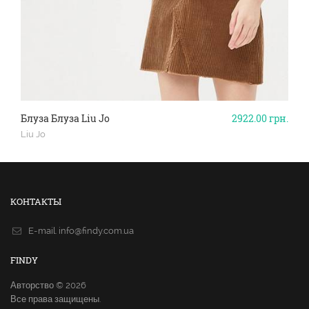
Блуза Блуза Liu Jo
2922.00
грн.
Liu Jo
КОНТАКТЫ
E-mail.
info@findy.com.ua
FINDY
Авторство © 2026
Все права защищены.