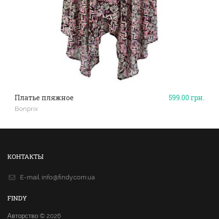
Платье пляжное
599.00
грн.
Bonprix
КОНТАКТЫ
E-mail.
info@findy.com.ua
FINDY
Авторство © 2026