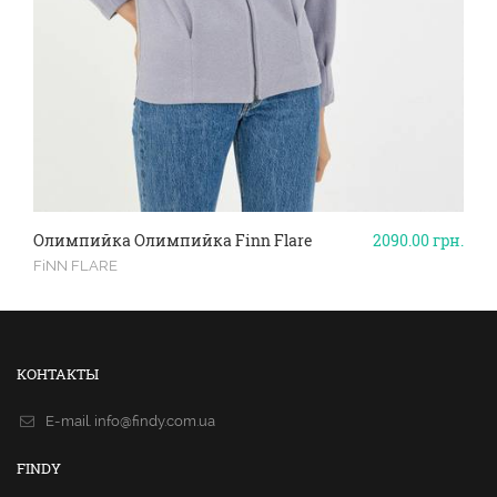
Олимпийка Олимпийка Finn Flare
2090.00
грн.
FiNN FLARE
КОНТАКТЫ
E-mail.
info@findy.com.ua
FINDY