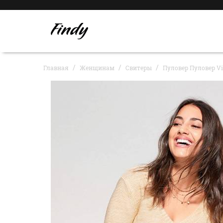
Главная
Женщинам
Свитеры
Пуловер Пуловер Vi