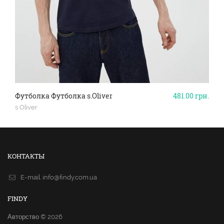
Футболка Футболка s.Oliver
481.00
грн.
s Oliver
КОНТАКТЫ
E-mail.
info@findy.com.ua
FINDY
Авторство © 2026