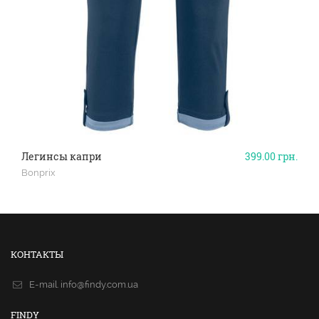
Легинсы капри
399.00
грн.
Bonprix
КОНТАКТЫ
E-mail.
info@findy.com.ua
FINDY