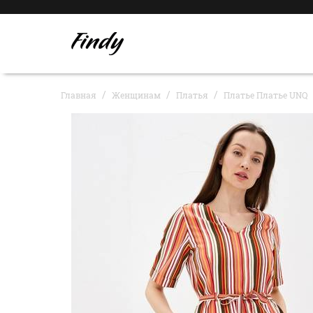
Главная
Женщинам
Платья
Платье Платье UNQ