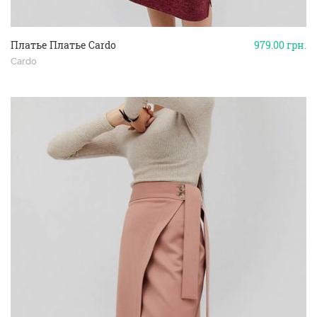
Платье Платье Cardo
979.00
грн.
Cardo