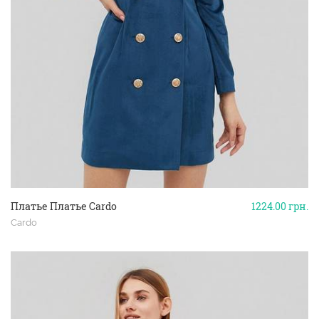
Платье Платье Cardo
1224.00
грн.
Cardo