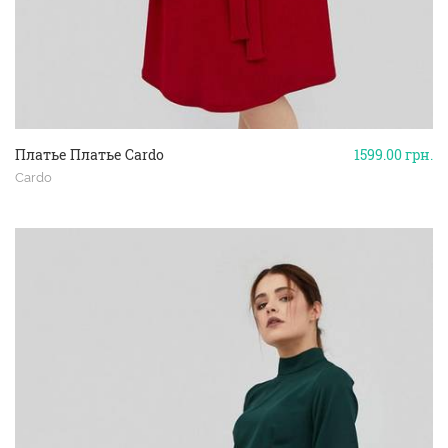
Платье Платье Cardo
1599.00
грн.
Cardo