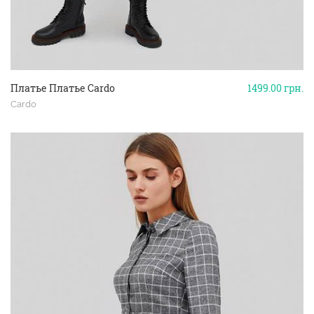
Платье Платье Cardo
1499.00
грн.
Cardo