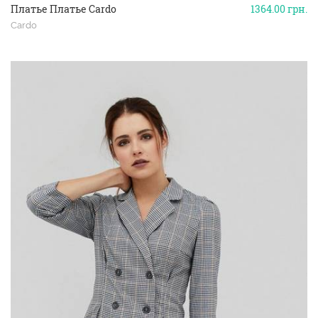
Платье Платье Cardo
1364.00
грн.
Cardo