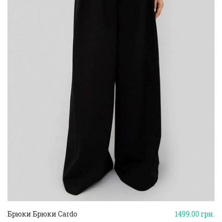
Брюки Брюки Cardo
1499.00
грн.