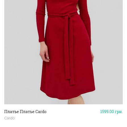
Платье Платье Cardo
1599.00
грн.
Cardo