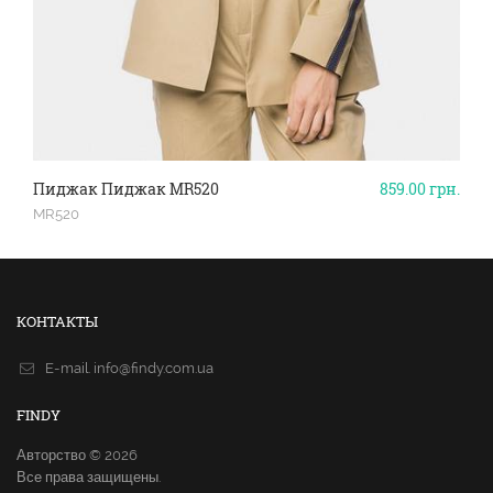
Пиджак Пиджак MR520
859.00
грн.
MR520
КОНТАКТЫ
E-mail.
info@findy.com.ua
FINDY
Авторство © 2026
Все права защищены.