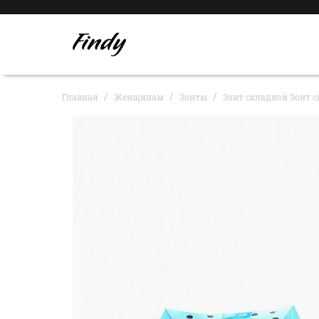
Главная
Женщинам
Зонты
Зонт складной Зонт ск