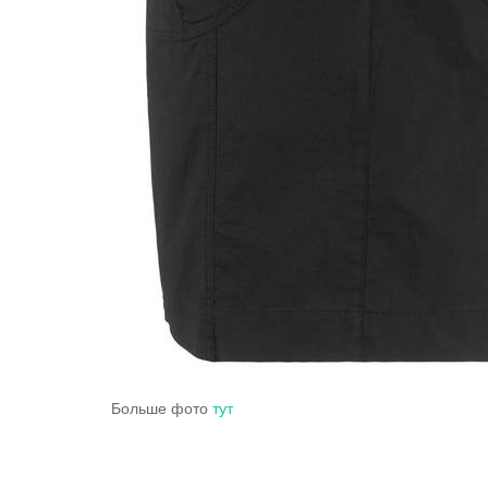
Больше фото
тут