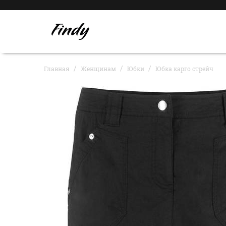
Главная
Женщинам
Юбки
Юбка карго стрейч