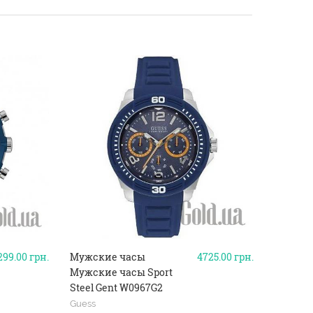
299.00
грн.
Мужские часы
4725.00
грн.
Дизайн
Мужские часы Sport
Мужски
Steel Gent W0967G2
Steel W
Guess
Guess