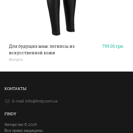
Для будущих мам: легинсы из
799.00
грн.
искусственной кожи
Bonprix
КОНТАКТЫ
E-mail.
info@findy.com.ua
FINDY
Авторство © 2026
Все права защищены.