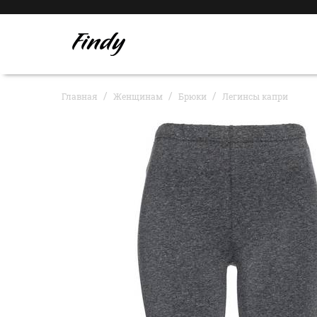
Главная
Женщинам
Брюки
Легинсы капри