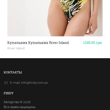
Купальник Купальник River Island
1245.00
грн.
River Island
КОНТАКТЫ
E-mail.
info@findy.com.ua
FINDY
Авторство © 2026
Все права защищены.