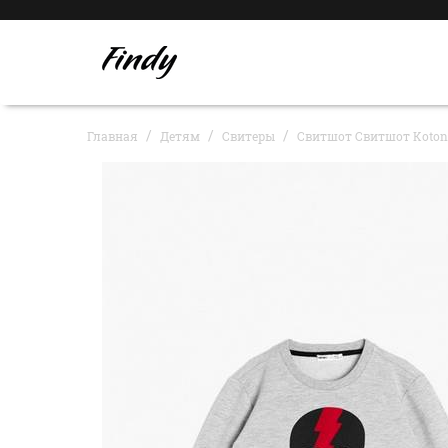
Главная
Детям
Свитеры
Свитшот Свитшот Koton