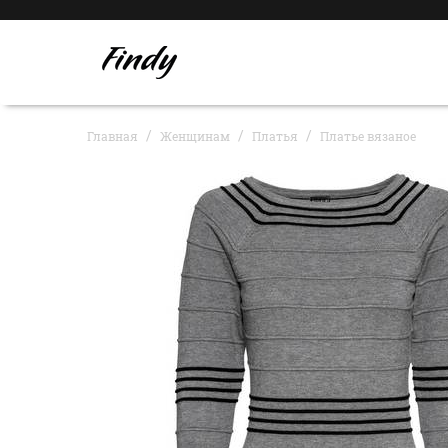
Главная
Женщинам
Платья
Платье вязаное