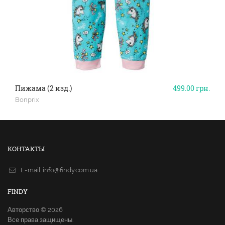
Пижама (2 изд.)
499.00
грн.
Bonprix
КОНТАКТЫ
E-mail.
info@findy.com.ua
FINDY
Авторство © 2026
Все права защищены.